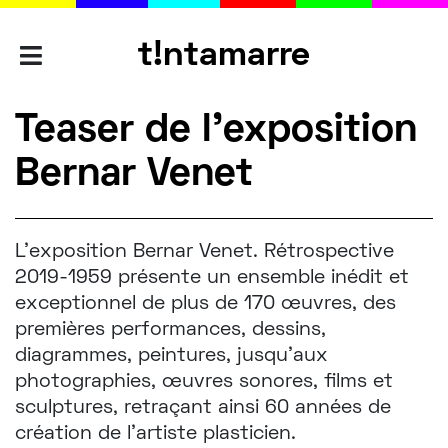
t!ntamarre
AGENCES
Teaser de l'exposition
Bernar Venet
SAVOIR-
FAIRE
L’exposition
Bernar Venet. Rétrospective
2019-1959
présente un ensemble inédit et
PORTFOLIO
exceptionnel de plus de 170 œuvres, des
premières performances, dessins,
diagrammes, peintures, jusqu’aux
photographies, œuvres sonores, films et
L'ÉQUIPE
sculptures, retraçant ainsi 60 années de
création de l'artiste plasticien.